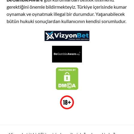
gerektiğini önemle bildirmekteyiz. Türkiye içerisinde kumar
oynamak ve oynatmak illegal bir durumdur. Yaşanabilecek
bütün hukuki sonuçlardan kullanıcının kendisi sorumludur.