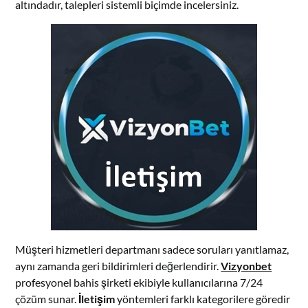
altındadır, talepleri sistemli biçimde incelersiniz.
Müşteri hizmetleri departmanı sadece soruları yanıtlamaz,
aynı zamanda geri bildirimleri değerlendirir.
Vizyonbet
profesyonel bahis şirketi ekibiyle kullanıcılarına 7/24
çözüm sunar.
İletişim
yöntemleri farklı kategorilere göredir