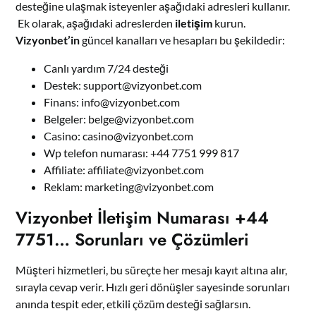
desteğine ulaşmak isteyenler aşağıdaki adresleri kullanır.
Ek olarak, aşağıdaki adreslerden
iletişim
kurun.
Vizyonbet’in
güncel kanalları ve hesapları bu şekildedir:
Canlı yardım 7/24 desteği
Destek: support@vizyonbet.com
Finans: info@vizyonbet.com
Belgeler: belge@vizyonbet.com
Casino: casino@vizyonbet.com
Wp telefon numarası: +44 7751 999 817
Affiliate: affiliate@vizyonbet.com
Reklam: marketing@vizyonbet.com
Vizyonbet İletişim Numarası +44
7751… Sorunları ve Çözümleri
Müşteri hizmetleri, bu süreçte her mesajı kayıt altına alır,
sırayla cevap verir. Hızlı geri dönüşler sayesinde sorunları
anında tespit eder, etkili çözüm desteği sağlarsın.