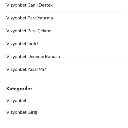
Vizyonbet Canlı Destek
Vizyonbet Para Yatırma
Vizyonbet Para Çekme
Vizyonbet İndir!
Vizyonbet Deneme Bonusu
Vizyonbet Yasal Mı?
Kategoriler
Vizyonbet
Vizyonbet Giriş