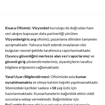
Kısaca Ofisimiz:
Vizyonbet
kuruluşu ile doğrudan ham
veri akışını kapsayan data partnerliği yürüten
Vizyonbetgiris.org
ofisimiz, pazarlama dilinden tamamen
ayrışmaktadır. Yalnızca teyit ederek onaylanan site
bulguları nesnel şekilde tarafımızca raporlanmaktadır.
Oyuncu güvenliğini merkeze alan veri raporlarımız
ve
güvenli giriş
yönlendirmelerimiz, ziyaretçilerin tarafsız
bilgilere erişmesini sağlamaktadır.
Yasal Uyarı Bilgilendirmesi:
Ofisimizde asla
kumar
oynatılmamakta
ve siteye katılım teşviki yapılmamaktadır.
Sitemizdeki içerikler sadece
+18
yaş üstü için
hazırlanmaktadır. Kumarhanelerin bağımlılık etkisi ciddi
sorunlara sebep vermektedir. Bağımlılıklar için
BeGambleAware
gibi kurumlardan destek istemeniz