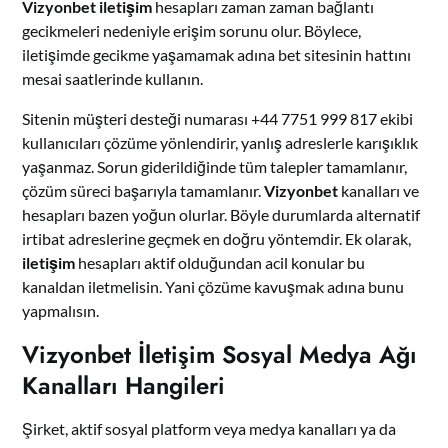
Vizyonbet iletişim
hesapları zaman zaman bağlantı
gecikmeleri nedeniyle erişim sorunu olur. Böylece,
iletişimde gecikme yaşamamak adına bet sitesinin hattını
mesai saatlerinde kullanın.
Sitenin müşteri desteği numarası +44 7751 999 817 ekibi
kullanıcıları çözüme yönlendirir, yanlış adreslerle karışıklık
yaşanmaz. Sorun giderildiğinde tüm talepler tamamlanır,
çözüm süreci başarıyla tamamlanır.
Vizyonbet
kanalları ve
hesapları bazen yoğun olurlar. Böyle durumlarda alternatif
irtibat adreslerine geçmek en doğru yöntemdir. Ek olarak,
iletişim
hesapları aktif olduğundan acil konular bu
kanaldan iletmelisin. Yani çözüme kavuşmak adına bunu
yapmalısın.
Vizyonbet İletişim Sosyal Medya Ağı
Kanalları Hangileri
Şirket, aktif sosyal platform veya medya kanalları ya da