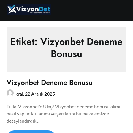
Skip
to
content
Etiket:
Vizyonbet Deneme
Bonusu
Vizyonbet Deneme Bonusu
kral,
22 Aralık 2025
Tıkla, Vizyonbet’e Ulaş! Vizyonbet deneme bonusu alımı
nasıl yapılır, kullanımı ve şartlarını bu makalemizde
detaylandırdık,…